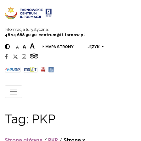
Przejdź do menu
Przejdź do treści
Przejdź do wyszukiwarki
Informacja turystyczna:
48 14 688 90 90
,
centrum@it.tarnow.pl
A
A
A
JĘZYK
MAPA STRONY
Tag:
PKP
Strona główna
/
PKP
/
Strona 3