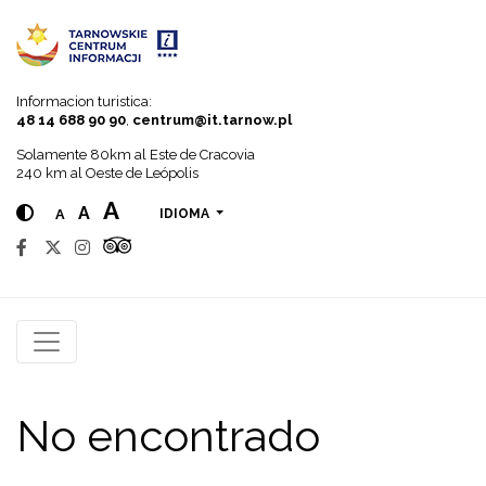
Go to menu
Go to content
Go to search
Informacion turistica:
48 14 688 90 90
,
centrum@it.tarnow.pl
Solamente 80km al Este de Cracovia
240 km al Oeste de Leópolis
A
A
A
IDIOMA
No encontrado