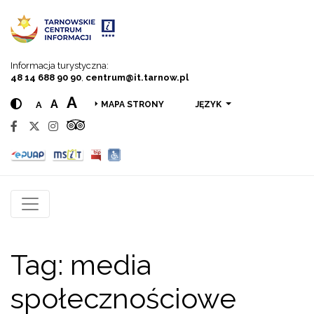
Przejdź do menu
Przejdź do treści
Przejdź do wyszukiwarki
Informacja turystyczna:
48 14 688 90 90
,
centrum@it.tarnow.pl
A
A
A
JĘZYK
MAPA STRONY
Tag:
media
społecznościowe