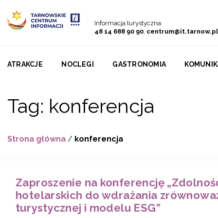
Przejdź do menu
Przejdź do treści
Przejdź do wyszukiwarki
Informacja turystyczna:
48 14 688 90 90
,
centrum@it.tarnow.pl
ATRAKCJE
NOCLEGI
GASTRONOMIA
KOMUNIK
Tag:
konferencja
Strona główna
/
konferencja
Zaproszenie na konferencję „Zdolnoś
hotelarskich do wdrażania zrównowa
turystycznej i modelu ESG”