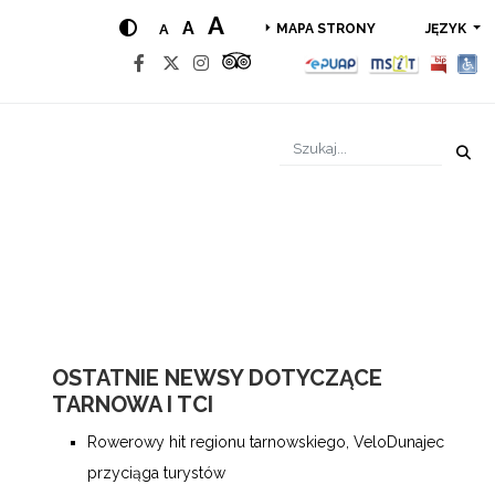
A
A
A
JĘZYK
MAPA STRONY
OSTATNIE NEWSY DOTYCZĄCE
TARNOWA I TCI
Rowerowy hit regionu tarnowskiego, VeloDunajec
przyciąga turystów