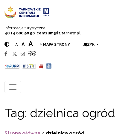
Przejdź do menu
Przejdź do treści
Przejdź do wyszukiwarki
Informacja turystyczna:
48 14 688 90 90
,
centrum@it.tarnow.pl
A
A
A
JĘZYK
MAPA STRONY
Tag:
dzielnica ogród
Strona główna
/
dzielnica ogród