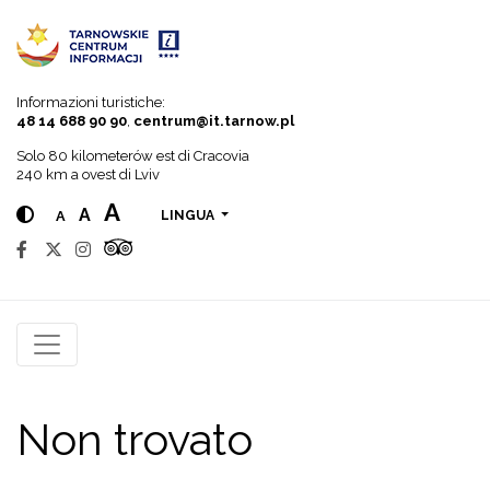
Go to menu
Go to content
Go to search
Informazioni turistiche:
48 14 688 90 90
,
centrum@it.tarnow.pl
Solo 80 kilometerów est di Cracovia
240 km a ovest di Lviv
A
A
A
LINGUA
Non trovato