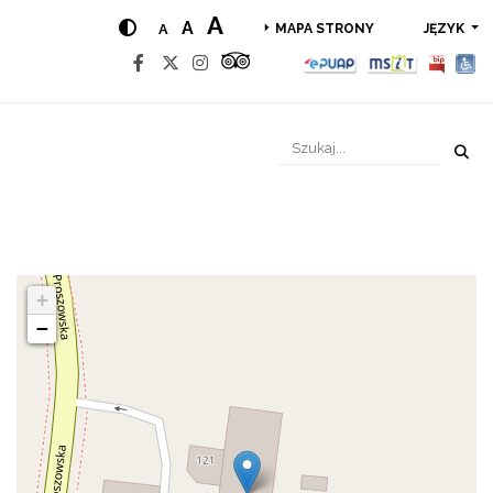
A
A
A
JĘZYK
MAPA STRONY
+
−