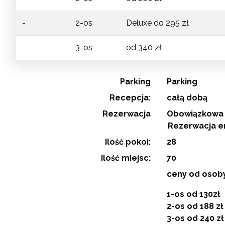
-
2-os
Deluxe do 295 zł
-
3-os
od 340 zł
Parking
Parking
Recepcja:
całą dobą
Rezerwacja
Obowiązkowa 
Rezerwacja e
Ilość pokoi:
28
Ilość miejsc:
70
ceny od osoby
1-os od 130zł
2-os od 188 zł
3-os od 240 zł