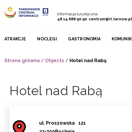
Przejdź do menu
Przejdź do treści
Przejdź do wyszukiwarki
Informacja turystyczna:
48 14 688 90 90
,
centrum@it.tarnow.pl
ATRAKCJE
NOCLEGI
GASTRONOMIA
KOMUNIK
Strona główna
/
Objects
/
Hotel nad Rabą
Hotel nad Rabą
ul.
Proszowska
121
32-700Bochnia