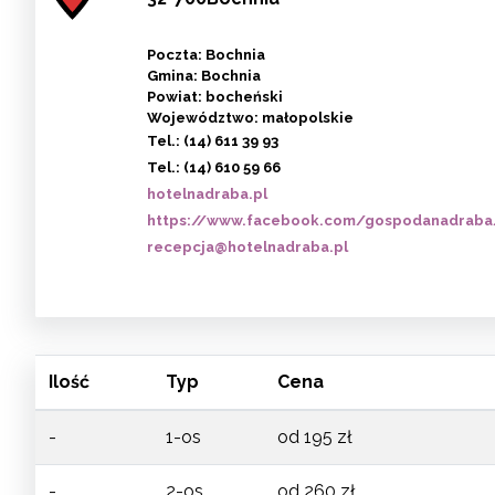
Poczta: Bochnia
Gmina: Bochnia
Powiat: bocheński
Województwo: małopolskie
Tel.:
(14) 611 39 93
Tel.:
(14) 610 59 66
hotelnadraba.pl
https://www.facebook.com/gospodanadraba
recepcja@hotelnadraba.pl
Ilość
Typ
Cena
-
1-os
od 195 zł
-
2-os
od 260 zł