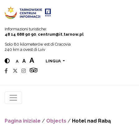
Go to menu
Go to content
Go to search
Informazioni turistiche:
48 14 688 90 90
,
centrum@it.tarnow.pl
Solo 80 kilometerów est di Cracovia
240 km a ovest di Lviv
A
A
A
LINGUA
Pagina iniziale
/
Objects
/
Hotel nad Rabą