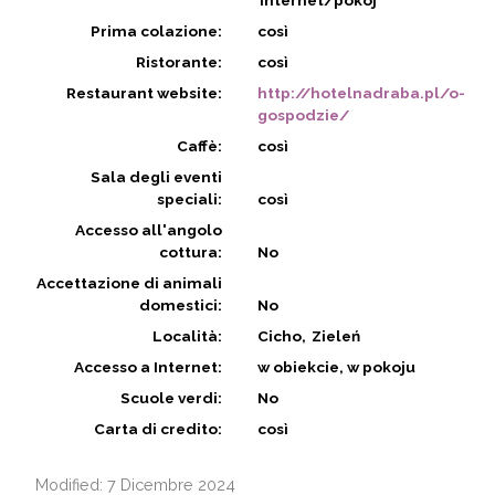
Internet/pokój
Prima colazione:
così
Ristorante:
così
Restaurant website:
http://hotelnadraba.pl/o-
gospodzie/
Caffè:
così
Sala degli eventi
speciali:
così
Accesso all'angolo
cottura:
No
Accettazione di animali
domestici:
No
Località:
Cicho
Zieleń
Accesso a Internet:
w obiekcie, w pokoju
Scuole verdi:
No
Carta di credito:
così
Modified: 7 Dicembre 2024