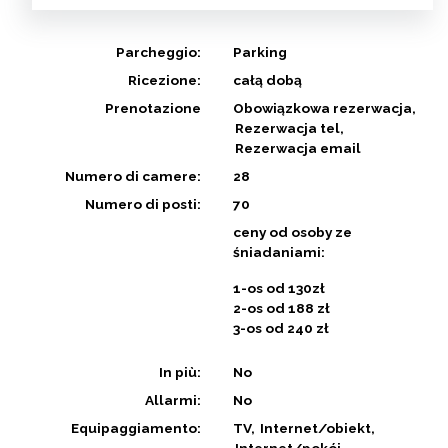
Parcheggio:
Parking
Ricezione:
całą dobą
Prenotazione
Obowiązkowa rezerwacja
Rezerwacja tel
Rezerwacja email
Numero di camere:
28
Numero di posti:
70
ceny od osoby ze
śniadaniami:
1-os od 130zł
2-os od 188 zł
3-os od 240 zł
In più:
No
Allarmi:
No
Equipaggiamento:
TV
Internet/obiekt