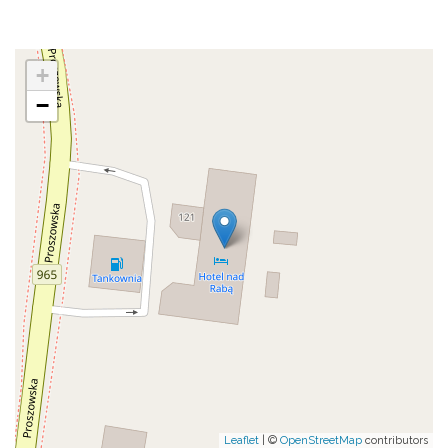
+
−
Leaflet
| ©
OpenStreetMap
contributors