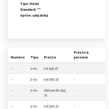
Tipo:
Hotel
Standard:
***
Aprire:
całą dobą
Prezzo a
Numero
Tipo
Prezzo
persona
-
1-os
od 195 zł
-
-
2-os
od 260 zł
-
-
2-os
Deluxe do 295
-
zł
-
3-os
od 340 zł
-