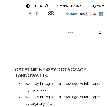
A
A
A
JĘZYK
MAPA STRONY
OSTATNIE NEWSY DOTYCZĄCE
TARNOWA I TCI
Rowerowy hit regionu tarnowskiego, VeloDunajec
przyciąga turystów
Rowerowy hit regionu tarnowskiego, VeloDunajec
przyciąga turystów