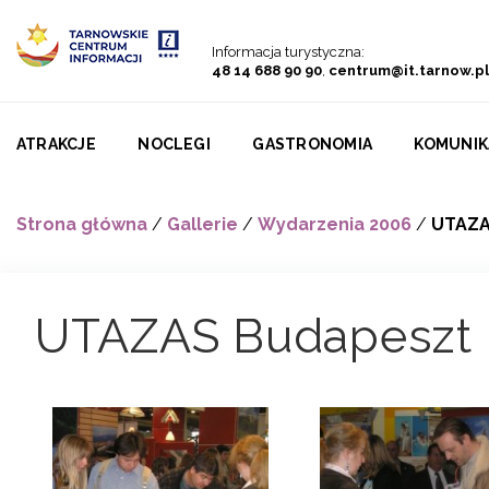
Przejdź do menu
Przejdź do treści
Przejdź do wyszukiwarki
Informacja turystyczna:
48 14 688 90 90
,
centrum@it.tarnow.pl
ATRAKCJE
NOCLEGI
GASTRONOMIA
KOMUNIK
Strona główna
/
Gallerie
/
Wydarzenia 2006
/
UTAZA
UTAZAS Budapeszt