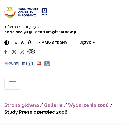
Przejdź do menu
Przejdź do treści
Przejdź do wyszukiwarki
Informacja turystyczna:
48 14 688 90 90
,
centrum@it.tarnow.pl
A
A
A
JĘZYK
MAPA STRONY
Strona główna
/
Gallerie
/
Wydarzenia 2006
/
Study Press czerwiec 2006