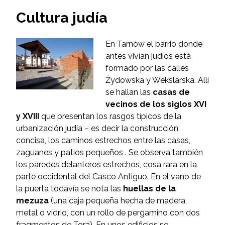
Cultura judía
En Tarnów el barrio donde
antes vivían judíos está
formado por las calles
Żydowska y Wekslarska. Allí
se hallan las
casas de
vecinos de los siglos XVI
y XVIII
que presentan los rasgos típicos de la
urbanización judía – es decir la construcción
concisa, los caminos estrechos entre las casas,
zaguanes y patios pequeños . Se observa también
los paredes delanteros estrechos, cosa rara en la
parte occidental del Casco Antiguo. En el vano de
la puerta todavía se nota las
huellas de la
mezuza
(una caja pequeña hecha de madera,
metal o vidrio, con un rollo de pergamino con dos
fragmentos de Torá). En unos edificios se