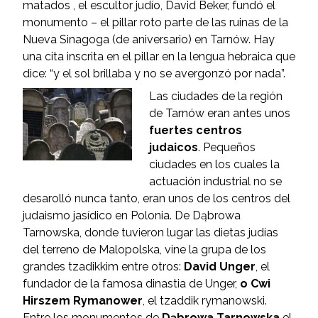
matados , el escultor judío, David Beker, fundó el
monumento – el pillar roto parte de las ruinas de la
Nueva Sinagoga (de aniversario) en Tarnów. Hay
una cita inscrita en el pillar en la lengua hebraica que
dice: “y el sol brillaba y no se avergonzó por nada”.
Las ciudades de la región
de Tarnów eran antes unos
fuertes centros
judaicos
. Pequeños
ciudades en los cuales la
actuación industrial no se
desarolló nunca tanto, eran unos de los centros del
judaismo jasídico en Polonia. De Dąbrowa
Tarnowska, donde tuvieron lugar las dietas judías
del terreno de Malopolska, vine la grupa de los
grandes tzadikkim entre otros:
David Unger
, el
fundador de la famosa dinastia de Unger,
o Cwi
Hirszem Rymanower
, el tzaddik rymanowski.
Entre los monumentos de
Dąbrowa Tarnowska
el