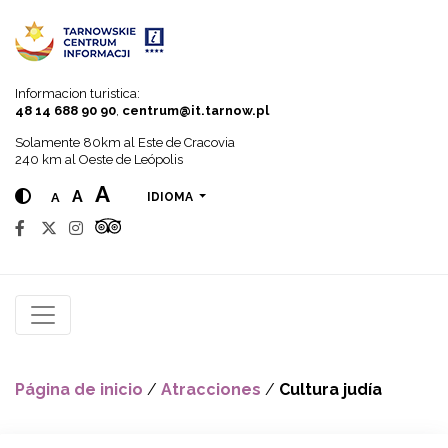
Go to menu
Go to content
Go to search
Informacion turistica:
48 14 688 90 90
,
centrum@it.tarnow.pl
Solamente 80km al Este de Cracovia
240 km al Oeste de Leópolis
A
A
A
IDIOMA
Página de inicio
/
Atracciones
/
Cultura judía