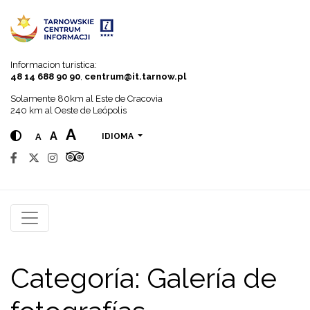
Go to menu
Go to content
Go to search
Informacion turistica:
48 14 688 90 90
,
centrum@it.tarnow.pl
Solamente 80km al Este de Cracovia
240 km al Oeste de Leópolis
A
A
A
IDIOMA
Categoría:
Galería de