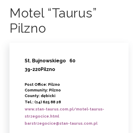
Motel “Taurus”
Pilzno
St.
Bujnowskiego
60
39-220Pilzno
Post Office: Pilzno
Community: Pilzno
County: dębicki
Tel.:
(14) 625 88 28
www.stan-taurus.com.pl/motel-taurus-
strzegocice.html
barstrzegocice@stan-taurus.com.pl