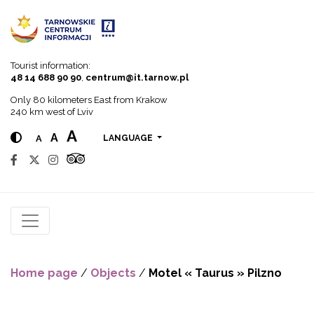
Go to menu
Go to content
Go to search
Tourist information:
48 14 688 90 90
,
centrum@it.tarnow.pl
Only 80 kilometers East from Krakow
240 km west of Lviv
A
A
A
LANGUAGE
Home page
/
Objects
/
Motel « Taurus » Pilzno