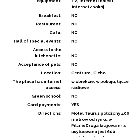
Equipment:
TV
Internet/obiekt
Internet/pokój
Breakfast:
NO
Restaurant:
NO
Café:
NO
Hall of special events:
NO
Access to the
kitchenette:
NO
Acceptance of pets:
NO
Location:
Centrum
Cicho
The place has internet
w obiekcie, w pokoju, łącze
access:
radiowe
Green school:
NO
Card payments:
YES
Directions:
Motel Taurus położony 400
metrów od rynku w
PilźnieDroga krajowa nr 4
usytuowana jest 600