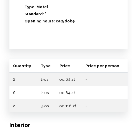
Type:
Motel
Standard:
*
Opening hours:
całą dobę
Quantity
Type
Price
Price per person
2
1-os
od 64 zł
-
6
2-os
od 84 zł
-
2
3-os
od 116 zł
-
Interior