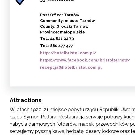
Post Office: Tarnów
Community: miasto Tarnów
County: Grodzki Tarnów
Province: małopolskie
Tel.:
14 621 22 79
Tel.:
880 477 477
http://hotelbristol.com.pl/
https://www.facebook.com/bristoltarnow/
recepcja@hotelbristol.com.pl
Attractions
W latach 1920-21 miejsce pobytu rządu Republiki Ukra
rządu Symon Petlura. Restauracja serwuje potrawy kuchni 
nabycia darmowych folderów, mapek, przewodników po T
serwujemy pyszną kawę, herbatę, desery lodowe oraz lekk