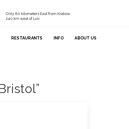
Only 80 kilometers East from Krakow
240 km west of Lviv
N
RESTAURANTS
INFO
ABOUT US
Bristol”