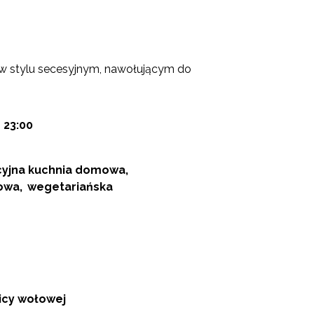
 w stylu secesyjnym, nawołującym do
- 23:00
cyjna kuchnia domowa
owa
wegetariańska
icy wołowej