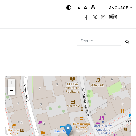
A
A
A
LANGUAGE
+
−