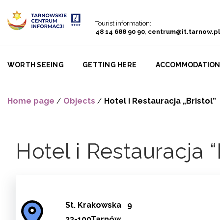
Go to menu
Go to content
Go to search
Tourist information:
48 14 688 90 90
,
centrum@it.tarnow.pl
WORTH SEEING
GETTING HERE
ACCOMMODATIO
Home page
/
Objects
/
Hotel i Restauracja „Bristol”
Hotel i Restauracja “
St.
Krakowska
9
33-100Tarnów