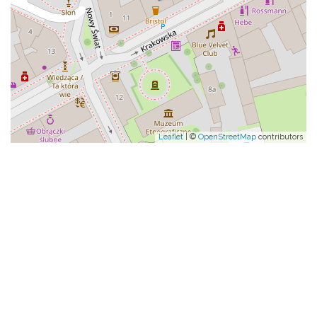
Leaflet
| ©
OpenStreetMap
contributors