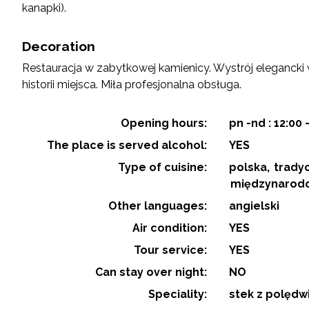
kanapki).
Decoration
Restauracja w zabytkowej kamienicy. Wystrój elegancki
historii miejsca. Miła profesjonalna obsługa.
Opening hours:
pn -nd : 12:00 
The place is served alcohol:
YES
Type of cuisine:
polska
trady
międzynarod
Other languages:
angielski
Air condition:
YES
Tour service:
YES
Can stay over night:
NO
Speciality:
stek z polędw