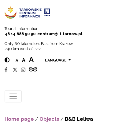
Go to menu
Go to content
Go to search
Tourist information:
48 14 688 90 90
,
centrum@it.tarnow.pl
Only 80 kilometers East from Krakow
240 km west of Lviv
A
A
A
LANGUAGE
Home page
/
Objects
/
B&B Leliwa