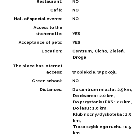
Restaurant:
NO
Café:
NO
Hall of special events:
NO
Access to the
kitchenette:
YES
Acceptance of pets:
YES
Location:
Centrum
Cicho
Zieleń
Droga
The place has internet
access:
w obiekcie, w pokoju
Green school:
NO
Distances:
Do centrum miasta : 2.5 km
Do dworca : 2.0 km
Do przystanku PKS : 2.0 km
Do lasu : 1.0 km
Klub nocny/dyskoteka : 2.5
km
Trasa szybkiego ruchu : 0.5
km