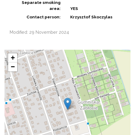
Separate smoking
area:
YES
Contact person:
Krzysztof Skoczylas
Modified: 29 November 2024
+
−