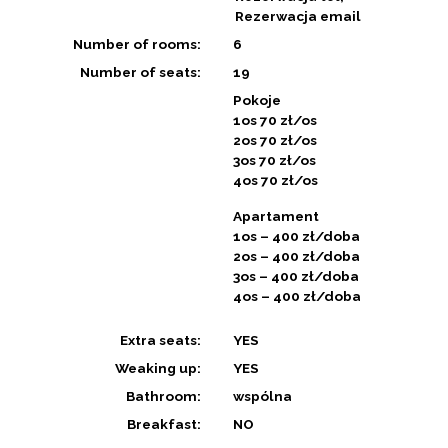
Rezerwacja email
Number of rooms:
6
Number of seats:
19
Pokoje
1os 70 zł/os
2os 70 zł/os
3os 70 zł/os
4os 70 zł/os
Apartament
1os – 400 zł/doba
2os – 400 zł/doba
3os – 400 zł/doba
4os – 400 zł/doba
Extra seats:
YES
Weaking up:
YES
Bathroom:
wspólna
Breakfast:
NO