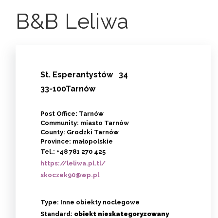
B&B Leliwa
St.
Esperantystów
34
33-100Tarnów
Post Office: Tarnów
Community: miasto Tarnów
County: Grodzki Tarnów
Province: małopolskie
Tel.:
+48 781 270 425
https://leliwa.pl.tl/
skoczek90@wp.pl
Type:
Inne obiekty noclegowe
Standard:
obiekt nieskategoryzowany