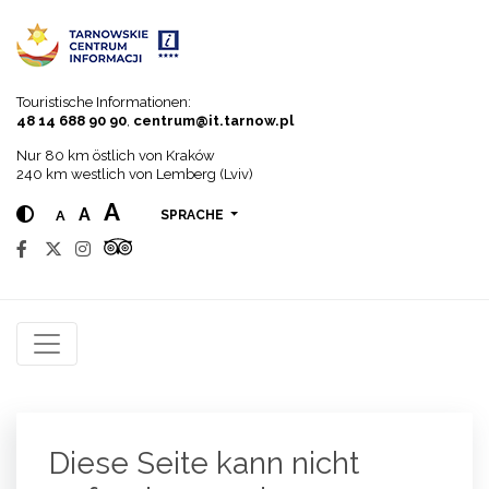
Go to menu
Go to content
Go to search
Touristische Informationen:
48 14 688 90 90
,
centrum@it.tarnow.pl
Nur 80 km östlich von Kraków
240 km westlich von Lemberg (Lviv)
A
A
A
SPRACHE
Diese Seite kann nicht