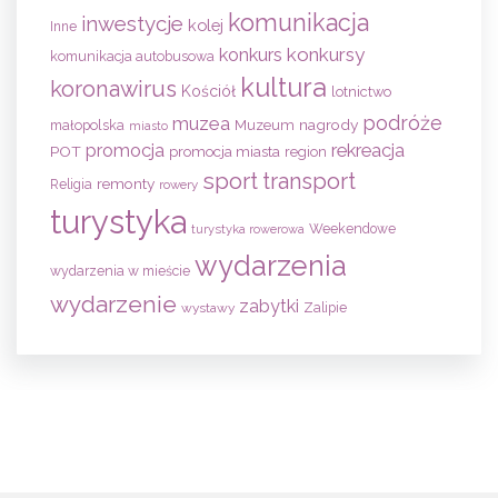
komunikacja
inwestycje
kolej
Inne
konkursy
konkurs
komunikacja autobusowa
kultura
koronawirus
Kościół
lotnictwo
podróże
muzea
nagrody
małopolska
Muzeum
miasto
promocja
rekreacja
POT
promocja miasta
region
sport
transport
remonty
Religia
rowery
turystyka
Weekendowe
turystyka rowerowa
wydarzenia
wydarzenia w mieście
wydarzenie
zabytki
wystawy
Zalipie