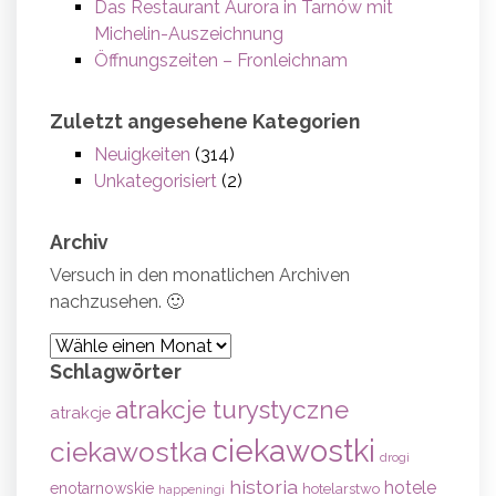
Das Restaurant Aurora in Tarnów mit
Michelin-Auszeichnung
Öffnungszeiten – Fronleichnam
Zuletzt angesehene Kategorien
Neuigkeiten
(314)
Unkategorisiert
(2)
Archiv
Versuch in den monatlichen Archiven
nachzusehen. 🙂
Archiv
Schlagwörter
atrakcje turystyczne
atrakcje
ciekawostki
ciekawostka
drogi
historia
hotele
enotarnowskie
hotelarstwo
happeningi