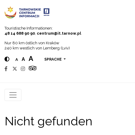
Go to menu
Go to content
Go to search
Touristische Informationen:
48 14 688 90 90
,
centrum@it.tarnow.pl
Nur 80 km östlich von Kraków
240 km westlich von Lemberg (Lviv)
A
A
A
SPRACHE
Nicht gefunden