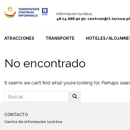
Go to menu
Go to content
Go to search
Informacion turistica:
48 14 688 90 90
,
centrum@it.tarnow.pl
ATRACCIONES
TRANSPORTE
HOTELES/ALOJAMI
No encontrado
It seems we can’t find what you’re looking for. Perhaps sear
CONTACTO
Centro de información turística