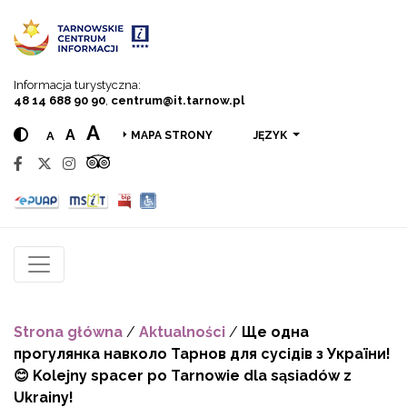
Przejdź do menu
Przejdź do treści
Przejdź do wyszukiwarki
Informacja turystyczna:
48 14 688 90 90
,
centrum@it.tarnow.pl
A
A
A
JĘZYK
MAPA STRONY
Strona główna
/
Aktualności
/
Ще одна
прогулянка навколо Тарнов для сусідів з України!
😊 Kolejny spacer po Tarnowie dla sąsiadów z
Ukrainy!