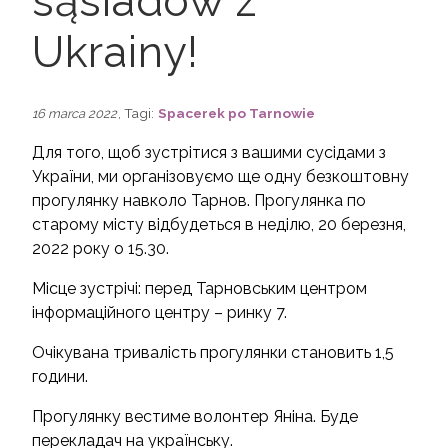
sąsiadów z
Ukrainy!
, Tagi:
Spacerek po Tarnowie
16 marca 2022
Для того, щоб зустрітися з вашими сусідами з
України, ми організовуємо ще одну безкоштовну
прогулянку навколо Тарнов. Прогулянка по
старому місту відбудеться в неділю, 20 березня,
2022 року о 15.30.
Місце зустрічі: перед Тарновським центром
інформаційного центру – ринку 7.
Очікувана тривалість прогулянки становить 1,5
години.
Прогулянку вестиме волонтер Яніна. Буде
перекладач на українську.