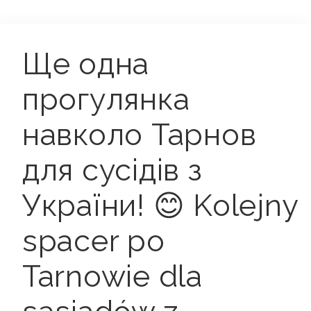
Ще одна
прогулянка
навколо Тарнов
для сусідів з
України! 😊 Kolejny
spacer po
Tarnowie dla