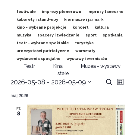
festiwale
imprezy plenerowe
imprezy taneczne
kabarety i stand-upy
kiermasze i jarmarki
kino - wybrane projekcje
koncert
kultura
muzyka
spacery i zwiedzanie
sport
spotkania
teatr - wybrane spektakle
turystyka
uroczystości patriotyczne
warsztaty
wydarzenia specjalne
wystawy i wernisaże
Teatr
Kina
Muzea - wystawy
stałe
Wydar
wyd
2026-05-08
 - 
2026-05-09
Wyszukaj
Lista
Wybierz
Wid
Nawig
maj 2026
datę.
naw
po
PT.
8
wyszu
i