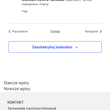
Amfiteatr Letni w Tarnowie
Kopernika 2, Tarnów,
małopolskie, Poland
Free
Dzisiaj
Wydarzenia
Wydarze
Poprzednie
Następne
Zasubskrybuj kalendarz
Nawigacja
Starsze wpisy
Nowsze wpisy
po
wpisach
KONTAKT
Tarnowskie Centrum Informacji