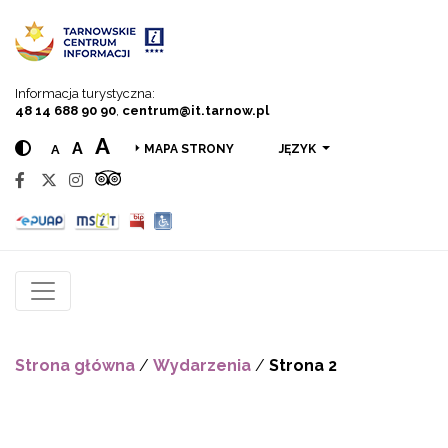
Przejdź do menu
Przejdź do treści
Przejdź do wyszukiwarki
Informacja turystyczna:
48 14 688 90 90
,
centrum@it.tarnow.pl
A
A
A
JĘZYK
MAPA STRONY
Strona główna
/
Wydarzenia
/
Strona 2