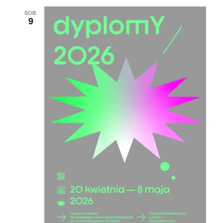
SOB.
9