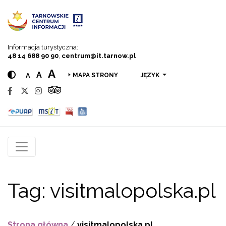
Przejdź do menu
Przejdź do treści
Przejdź do wyszukiwarki
Informacja turystyczna:
48 14 688 90 90
,
centrum@it.tarnow.pl
A
A
A
JĘZYK
MAPA STRONY
Tag:
visitmalopolska.pl
Strona główna
/
visitmalopolska.pl