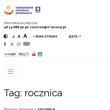
Przejdź do menu
Przejdź do treści
Przejdź do wyszukiwarki
Informacja turystyczna:
48 14 688 90 90
,
centrum@it.tarnow.pl
A
A
A
JĘZYK
MAPA STRONY
Tag:
rocznica
Strona główna
/
rocznica