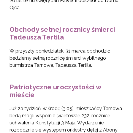
20 lat temu święty Jan Paweł II odszedł do Domu
Ojca.
Obchody setnej rocznicy śmierci
Tadeusza Tertila
W przyszły poniedziałek, 31 marca obchodzić
będziemy setną rocznicę śmierci wybitnego
burmistrza Tarnowa, Tadeusza Tertila.
Patriotyczne uroczystości w
mieście
Już za tydzień, w środę (3.05), mieszkańcy Tarnowa
będą mogli wspólnie świętować 232. rocznicę
uchwalenia Konstytucji 3 Maja. Wydarzenie
rozpocznie się występem orkiestry dętej z Abony