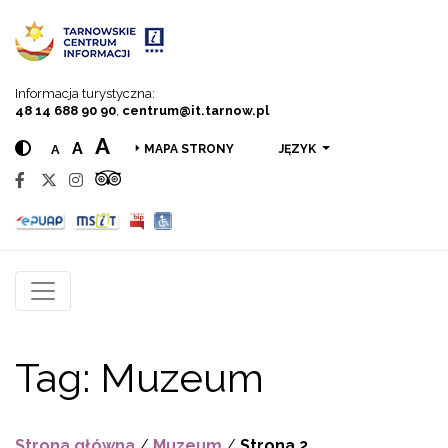
Przejdź do menu
Przejdź do treści
Przejdź do wyszukiwarki
Informacja turystyczna:
48 14 688 90 90
,
centrum@it.tarnow.pl
A
A
A
JĘZYK
MAPA STRONY
Tag:
Muzeum
Strona główna
/
Muzeum
/
Strona 2