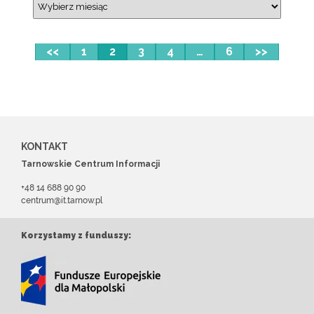
<<
1
2
3
4
…
6
>>
KONTAKT
Tarnowskie Centrum Informacji
+48 14 688 90 90
centrum@it.tarnow.pl
Korzystamy z funduszy: