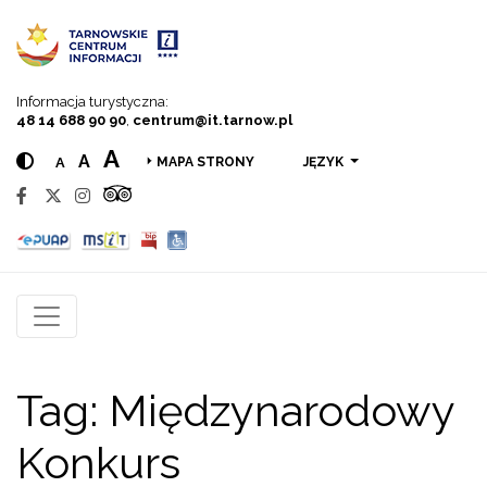
Przejdź do menu
Przejdź do treści
Przejdź do wyszukiwarki
Informacja turystyczna:
48 14 688 90 90
,
centrum@it.tarnow.pl
A
A
A
JĘZYK
MAPA STRONY
Tag:
Międzynarodowy
Konkurs