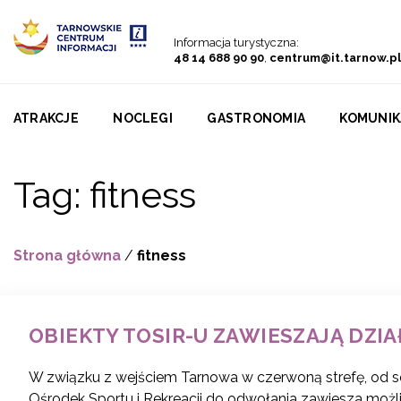
Przejdź do menu
Przejdź do treści
Przejdź do wyszukiwarki
Informacja turystyczna:
48 14 688 90 90
,
centrum@it.tarnow.pl
ATRAKCJE
NOCLEGI
GASTRONOMIA
KOMUNIK
Tag:
fitness
Strona główna
/
fitness
OBIEKTY TOSIR-U ZAWIESZAJĄ DZI
W związku z wejściem Tarnowa w czerwoną strefę, od so
Ośrodek Sportu i Rekreacji do odwołania zawiesza moż