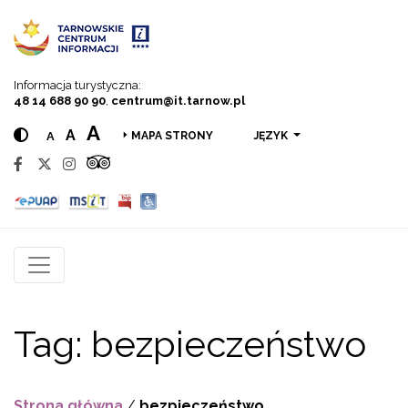
Przejdź do menu
Przejdź do treści
Przejdź do wyszukiwarki
Informacja turystyczna:
48 14 688 90 90
,
centrum@it.tarnow.pl
A
A
A
JĘZYK
MAPA STRONY
Tag:
bezpieczeństwo
Strona główna
/
bezpieczeństwo