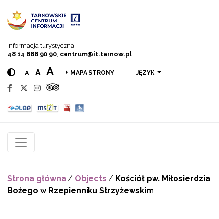
Przejdź do menu
Przejdź do treści
Przejdź do wyszukiwarki
Informacja turystyczna:
48 14 688 90 90
,
centrum@it.tarnow.pl
A
A
A
JĘZYK
MAPA STRONY
Strona główna
/
Objects
/
Kościół pw. Miłosierdzia
Bożego w Rzepienniku Strzyżewskim