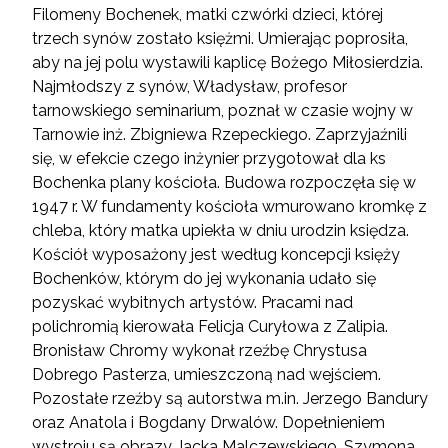
Filomeny Bochenek, matki czwórki dzieci, której
trzech synów zostało księżmi. Umierając poprosiła,
aby na jej polu wystawili kaplicę Bożego Miłosierdzia.
Najmłodszy z synów, Władysław, profesor
tarnowskiego seminarium, poznał w czasie wojny w
Tarnowie inż. Zbigniewa Rzepeckiego. Zaprzyjaźnili
się, w efekcie czego inżynier przygotował dla ks
Bochenka plany kościoła. Budowa rozpoczęła się w
1947 r. W fundamenty kościoła wmurowano kromkę z
chleba, który matka upiekła w dniu urodzin księdza.
Kościół wyposażony jest według koncepcji księży
Bochenków, którym do jej wykonania udało się
pozyskać wybitnych artystów. Pracami nad
polichromią kierowała Felicja Curyłowa z Zalipia.
Bronisław Chromy wykonał rzeźbę Chrystusa
Dobrego Pasterza, umieszczoną nad wejściem.
Pozostałe rzeźby są autorstwa m.in. Jerzego Bandury
oraz Anatola i Bogdany Drwalów. Dopełnieniem
wystroju są obrazy Jacka Malczewskiego, Szymona