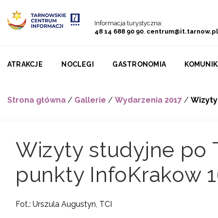
Przejdź do menu
Przejdź do treści
Przejdź do wyszukiwarki
Informacja turystyczna:
48 14 688 90 90
,
centrum@it.tarnow.pl
ATRAKCJE
NOCLEGI
GASTRONOMIA
KOMUNIK
Strona główna
/
Gallerie
/
Wydarzenia 2017
/
Wizyty
Wizyty studyjne po 
punkty InfoKrakow 16
Fot.: Urszula Augustyn, TCI