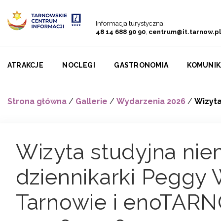
Przejdź do menu
Przejdź do treści
Przejdź do wyszukiwarki
Informacja turystyczna:
48 14 688 90 90
,
centrum@it.tarnow.pl
ATRAKCJE
NOCLEGI
GASTRONOMIA
KOMUNIK
Strona główna
/
Gallerie
/
Wydarzenia 2026
/
Wizyta
Wizyta studyjna nie
dziennikarki Peggy 
Tarnowie i enoTARN