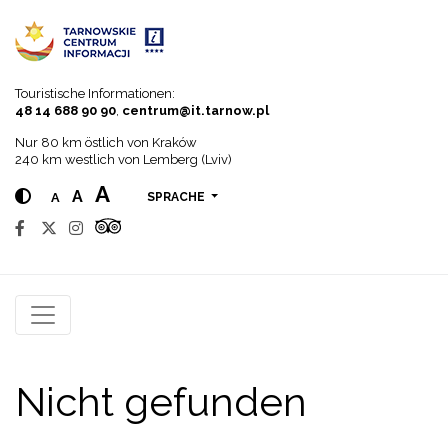
Go to menu
Go to content
Go to search
Touristische Informationen:
48 14 688 90 90
,
centrum@it.tarnow.pl
Nur 80 km östlich von Kraków
240 km westlich von Lemberg (Lviv)
A
A
A
SPRACHE
Nicht gefunden