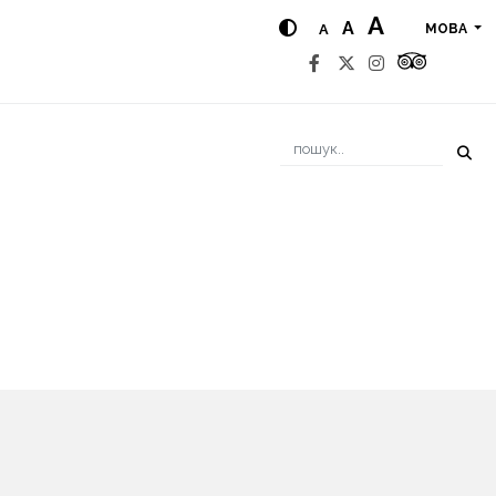
A
A
A
МОВА