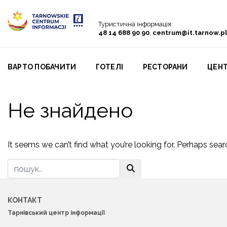
Go to menu
Go to content
Go to search
Туристична інформація:
48 14 688 90 90
,
centrum@it.tarnow.pl
ВАРТО ПОБАЧИТИ
ГОТЕЛІ
PЕСТОРАНИ
ЦЕНТ
Не знайдено
It seems we can’t find what you’re looking for. Perhaps sear
КОНТАКТ
Тарнівський центр інформації