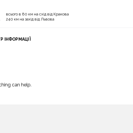
всього в 80 км на схід від Кракова
240 км на захід від Львова
Р ІНФОРМАЦІЇ
ching can help.