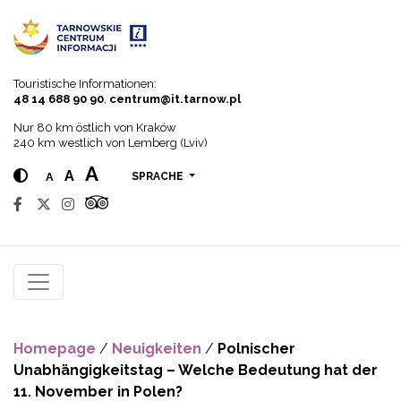
Go to menu
Go to content
Go to search
Touristische Informationen:
48 14 688 90 90
,
centrum@it.tarnow.pl
Nur 80 km östlich von Kraków
240 km westlich von Lemberg (Lviv)
A
A
A
SPRACHE
Homepage
/
Neuigkeiten
/
Polnischer
Unabhängigkeitstag – Welche Bedeutung hat der
11. November in Polen?