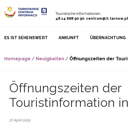
Go to menu
Go to content
Go to search
Touristische Informationen:
48 14 688 90 90
,
centrum@it.tarnow.pl
ES IST SEHENSWERT
ANKUNFT
ÜBERNACHTUNG
Homepage
/
Neuigkeiten
/
Öffnungszeiten der Touri
Öffnungszeiten der
Touristinformation i
17 April 2025