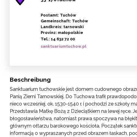
Postamt: Tuchów
Gemeinschaft: Tuchów
Landkreis: tarnowski
Provinz: małopolskie
Tel.:
14 632 72 00
sanktuariumtuchow.pl
Beschreibung
Sanktuarium tuchowskie jest domem cudownego obrazu M
Panią Ziemi Tarnowskiej. Do Tuchowa trafił prawdopodo
nieco wcześniej, ok. 1530-1540 r. i pochodzi ze szkoły m
Przedstawia Matkę Bożą z Dzieciątkiem na lewej ręce. J
błogosławieństwa, natomiast prawa spoczywa na błękitn
głównym ołtarzu barokowego kościoła. Początek sanktu
informacją o wypraszanych przed obrazem łaskach, poch