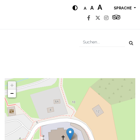
A
A
A
SPRACHE
+
−