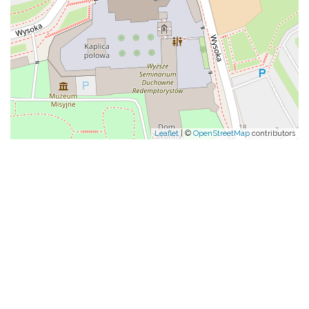
Leaflet
| ©
OpenStreetMap
contributors