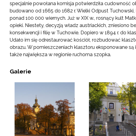
specjalnie powołana komisja potwierdziła cudowność o
budowano od 1665 do 1682 r. Wielki Odpust Tuchowski, 
ponad 100 000 wiernych. Już w XIX w., rosnący kult Mat
opieki. Niestety, decyzją władz austriackich, zniesiono 
konsekwencji i filię w Tuchowie. Dopiero w 1894 r. do kl
Udało im się odrestaurować kościół, rozbudować klasz
obrazu. W pomieszczeniach klasztoru eksponowane są i
także największa w regionie ruchoma szopka.
Galerie