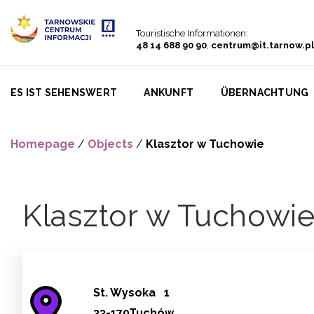
Go to menu
Go to content
Go to search
Touristische Informationen:
48 14 688 90 90
,
centrum@it.tarnow.pl
ES IST SEHENSWERT
ANKUNFT
ÜBERNACHTUNG
Homepage
/
Objects
/
Klasztor w Tuchowie
Klasztor w Tuchowi
St.
Wysoka
1
33-170Tuchów