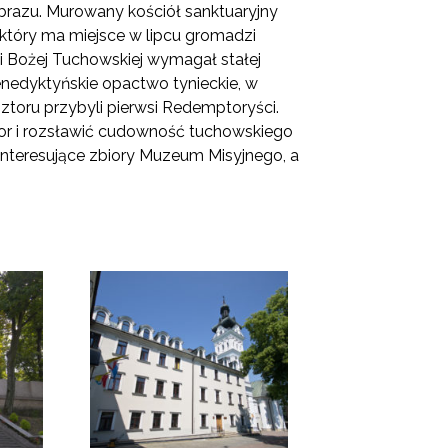
brazu. Murowany kościół sanktuaryjny
który ma miejsce w lipcu gromadzi
ki Bożej Tuchowskiej wymagał stałej
benedyktyńskie opactwo tynieckie, w
asztoru przybyli pierwsi Redemptoryści.
tor i rozsławić cudowność tuchowskiego
nteresujące zbiory Muzeum Misyjnego, a