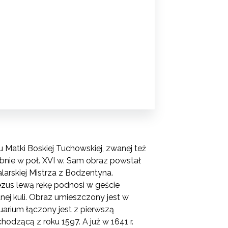
atki Boskiej Tuchowskiej, zwanej też
bnie w poł. XVI w. Sam obraz powstał
alarskiej Mistrza z Bodzentyna.
ezus lewą rękę podnosi w geście
ej kuli. Obraz umieszczony jest w
arium łączony jest z pierwszą
odzącą z roku 1597. A już w 1641 r.