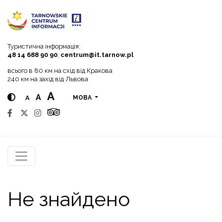
Go to menu
Go to content
Go to search
Туристична інформація:
48 14 688 90 90
,
centrum@it.tarnow.pl
всього в 80 км на схід від Кракова
240 км на захід від Львова
A
A
A
МОВА
Не знайдено