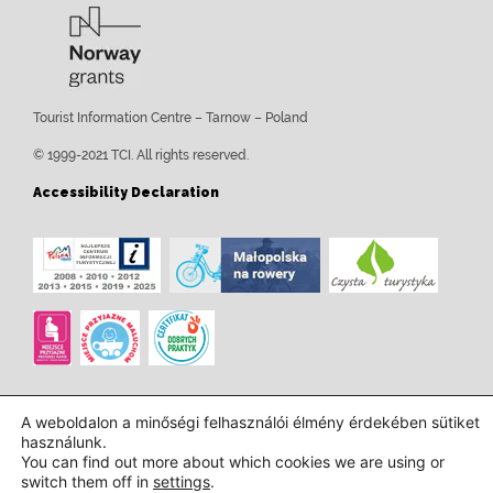
Tourist Information Centre – Tarnow – Poland
© 1999-2021 TCI. All rights reserved.
Accessibility Declaration
A weboldalon a minőségi felhasználói élmény érdekében sütiket
használunk.
You can find out more about which cookies we are using or
switch them off in
settings
.
Tervezés és kivitelezés:
InTechHouse.com