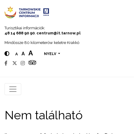
Go to menu
Go to content
Go to search
Turisztikai információk:
48 14 688 90 90
,
centrum@it.tarnow.pl
Mindössze 80 kilometerów keletre Krakkó
A
A
A
NYELV
Nem található