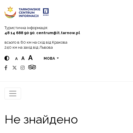
Go to menu
Go to content
Go to search
Туристична інформація:
48 14 688 90 90
,
centrum@it.tarnow.pl
всього в 80 км на схід від Кракова
240 км на захід від Львова
A
A
A
МОВА
Не знайдено