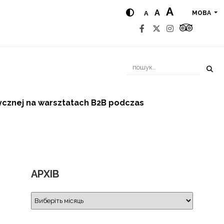
A
A
A
МОВА
ycznej na warsztatach B2B podczas
АРХІВ