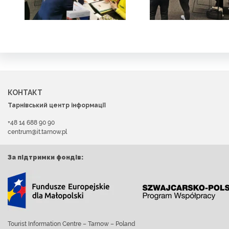
КОНТАКТ
Тарнівський центр інформації
+48 14 688 90 90
centrum@it.tarnow.pl
За підтримки фондів:
Tourist Information Centre – Tarnow – Poland