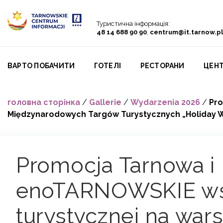
Go to menu
Go to content
Go to search
Туристична інформація:
48 14 688 90 90
,
centrum@it.tarnow.pl
ВАРТО ПОБАЧИТИ
ГОТЕЛІ
PЕСТОРАНИ
ЦЕНТ
головна сторінка
/
Gallerie
/
Wydarzenia 2026
/
Pro
Międzynarodowych Targów Turystycznych „Holiday Wo
Promocja Tarnowa i
enoTARNOWSKIE wś
turystycznej na war