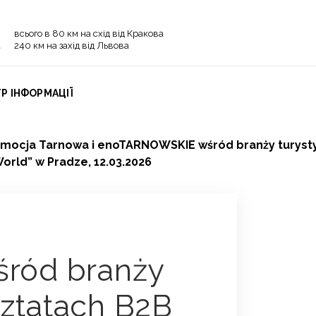
всього в 80 км на схід від Кракова
240 км на захід від Львова
Р ІНФОРМАЦІЇ
mocja Tarnowa i enoTARNOWSKIE wśród branży turyst
rld” w Pradze, 12.03.2026
ród branży
sztatach B2B