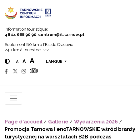
Go to menu
Go to content
Go to search
Information touristique:
48 14 688 90 90
,
centrum@it.tarnow.pl
Seulement 80 km à l’Est de Cracovie
240 km à l’ouest de Lviv
A
A
A
LANGUE
Page d'accueil
/
Gallerie
/
Wydarzenia 2026
/
Promocja Tarnowa i enoTARNOWSKIE wśród branży
turystycznej na warsztatach B2B podczas