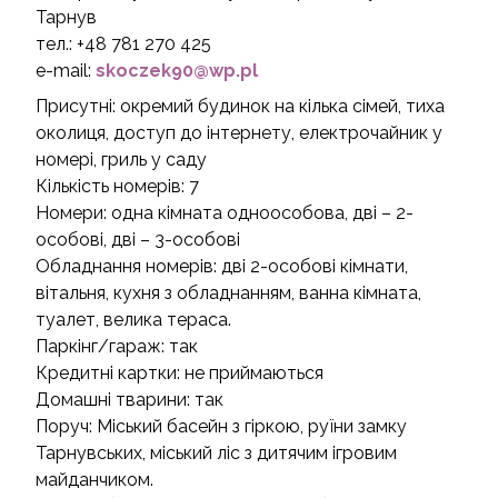
Taрнув
тел.: +48
781 270 425
e-mail:
skoczek90@wp.pl
Присутні: окремий будинок на кілька сімей, тиха
околиця, доступ до інтернету, електрочайник у
номері, гриль у саду
Кількість номерів: 7
Номери: одна кімната одноособова, дві – 2-
особові, дві – 3-особові
Обладнання номерів: дві 2-особові кімнати,
вітальня, кухня з обладнанням, ванна кімната,
туалет, велика тераса.
Паркінг/гараж: так
Кредитні картки: не приймаються
Домашні тварини: так
Поруч: Міський басейн з гіркою, руїни замку
Тарнувських, міський ліс з дитячим ігровим
майданчиком.