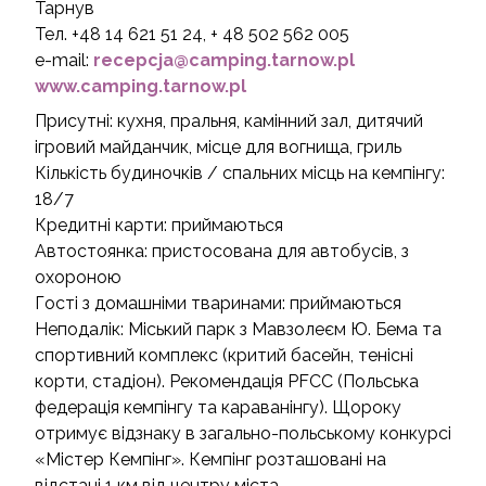
Тарнув
Тел. +48 14 621 51 24, + 48 502 562 005
e-mail:
recepcja@camping.tarnow.pl
www.camping.tarnow.pl
Присутні: кухня, пральня, камінний зал, дитячий
ігровий майданчик, місце для вогнища, гриль
Кількість будиночків / спальних місць на кемпінгу:
18/7
Кредитні карти: приймаються
Автостоянка: пристосована для автобусів, з
охороною
Гості з домашніми тваринами: приймаються
Неподалік: Міський парк з Мавзолеєм Ю. Бема та
спортивний комплекс (критий басейн, тенісні
корти, стадіон). Рекомендація PFCC (Польська
федерація кемпінгу та караванінгу). Щороку
отримує відзнаку в загально-польському конкурсі
«Містер Кемпінг». Кемпінг розташовані на
відстані 1 км від центру міста.