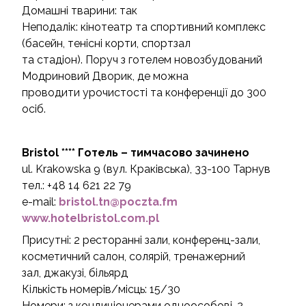
Домашні тварини: так
Неподалік: кінотеатр та спортивний комплекс
(басейн, тенісні корти, спортзал
та стадіон). Поруч з готелем новозбудований
Модриновий Дворик, де можна
проводити урочистості та конференції до 300
осіб.
Bristol **** Готель – тимчасово зачинено
ul. Krakowska 9 (вул. Краківська), 33-100 Тарнув
тел.: +48 14 621 22 79
e-mail:
bristol.tn@poczta.fm
www.hotelbristol.com.pl
Присутні: 2 ресторанні зали, конференц-зали,
косметичний салон, солярій, тренажерний
зал, джакузі, більярд
Кількість номерів/місць: 15/30
Номери: з кондиціонерами одноособові, 2-