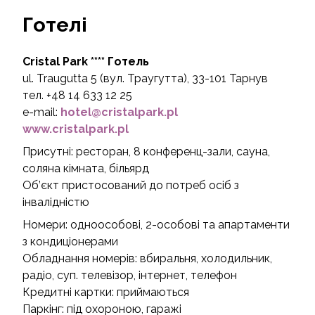
Готелі
Cristal Park **** Готель
ul. Traugutta 5 (вул. Траугутта), 33-101 Тарнув
тел. +48 14 633 12 25
e-mail:
hotel@cristalpark.pl
www.cristalpark.pl
Присутні: ресторан, 8 конференц-зали, сауна,
соляна кімната, більярд
Об’єкт пристосований до потреб осіб з
інвалідністю
Номери: одноособові, 2-особові та апартаменти
з кондиціонерами
Обладнання номерів: вбиральня, холодильник,
радіо, суп. телевізор, інтернет, телефон
Кредитні картки: приймаються
Паркінг: під охороною, гаражі