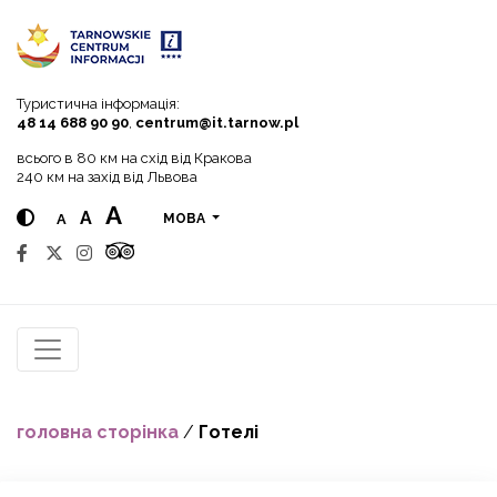
Go to menu
Go to content
Go to search
Туристична інформація:
48 14 688 90 90
,
centrum@it.tarnow.pl
всього в 80 км на схід від Кракова
240 км на захід від Львова
A
A
A
МОВА
головна сторінка
/
Готелі