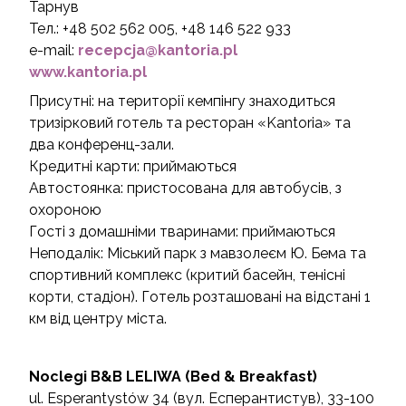
Тарнув
Тел.: +48 502 562 005, +48 146 522 933
e-mail:
recepcja@kantoria.pl
www.kantoria.pl
Присутні: на території кемпінгу знаходиться
тризірковий готель та ресторан «Kantoria» та
два конференц-зали.
Кредитні карти: приймаються
Автостоянка: пристосована для автобусів, з
охороною
Гості з домашніми тваринами: приймаються
Неподалік: Міський парк з мавзолеєм Ю. Бема та
спортивний комплекс (критий басейн, тенісні
корти, стадіон). Готель розташовані на відстані 1
км від центру міста.
Noclegi B&B LELIWA (Bed & Breakfast)
ul. Esperantystów 34 (вул. Есперантистув), 33-100