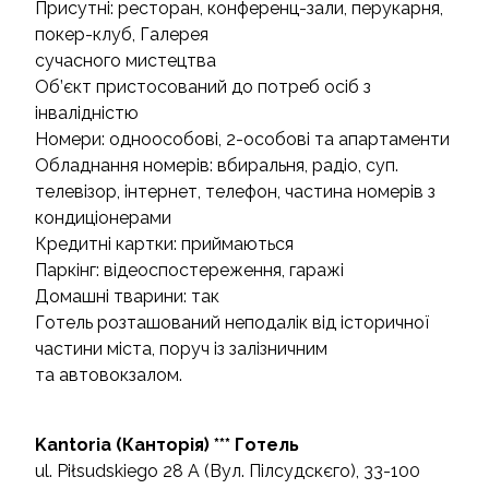
Присутні: ресторан, конференц-зали, перукарня,
покер-клуб, Галерея
сучасного мистецтва
Об’єкт пристосований до потреб осіб з
інвалідністю
Номери: одноособові, 2-особові та апартаменти
Обладнання номерів: вбиральня, радіо, суп.
телевізор, інтернет, телефон, частина номерів з
кондиціонерами
Кредитні картки: приймаються
Паркінг: відеоспостереження, гаражі
Домашні тварини: так
Готель розташований неподалік від історичної
частини міста, поруч із залізничним
та автовокзалом.
Kantoria (Канторія) *** Готель
ul. Piłsudskiego 28 А (Вул. Пілсудскєго), 33-100