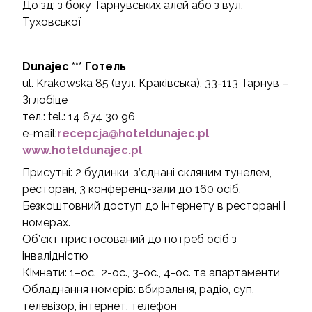
Доїзд: з боку Тарнувських алей або з вул.
Туховської
Dunajec ***
Готель
ul. Krakowska 85 (вул. Краківська), 33-113 Taрнув –
Зглобіце
тел.: tel.: 14 674 30 96
e-mail:
recepcja@hoteldunajec.pl
www.hoteldunajec.pl
Присутні: 2 будинки, з’єднані скляним тунелем,
ресторан, 3 конференц-зали до 160 осіб.
Безкоштовний доступ до інтернету в ресторані і
номерах.
Об’єкт пристосований до потреб осіб з
інвалідністю
Кімнати: 1–ос., 2-ос., 3-ос., 4-oс. та апартаменти
Обладнання номерів: вбиральня, радіо, суп.
телевізор, інтернет, телефон