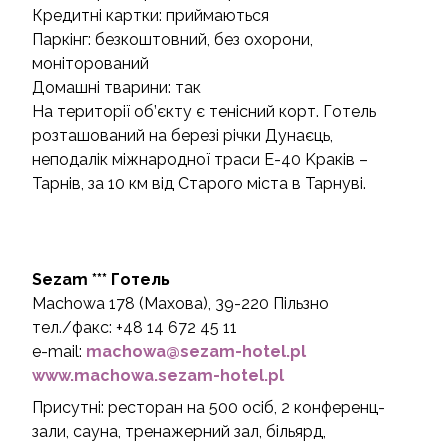
Кредитні картки: приймаються
Паркінг: безкоштовний, без охорони,
моніторований
Домашні тварини: так
На території об’єкту є тенісний корт. Готель
розташований на березі річки Дунаєць,
неподалік міжнародної траси E-40 Kраків –
Taрнів, за 10 км від Старого міста в Тарнуві.
Sezam *** Готель
Machowa 178 (Махова), 39-220 Пільзно
тел./факс: +48 14 672 45 11
e-mail:
machowa@sezam-hotel.pl
www.machowa.sezam-hotel.pl
Присутні: ресторан на 500 осіб, 2 конференц-
зали, сауна, тренажерний зал, більярд,