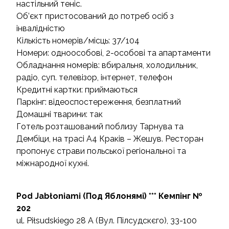
настільний теніс.
Об’єкт пристосований до потреб осіб з
інвалідністю
Кількість номерів/місць: 37/104
Номери: одноособові, 2-особові та апартаменти
Обладнання номерів: вбиральня, холодильник,
радіо, суп. телевізор, інтернет, телефон
Кредитні картки: приймаються
Паркінг: відеоспостереження, безплатний
Домашні тварини: так
Готель розташований поблизу Тарнува та
Дембіци, на трасі A4 Краків – Жешув. Ресторан
пропонує страви польської регіональної та
міжнародної кухні.
Pod Jabłoniami (Под Яблонямі) *** Кемпінг №
202
ul. Piłsudskiego 28 А (Вул. Пілсудскєго), 33-100