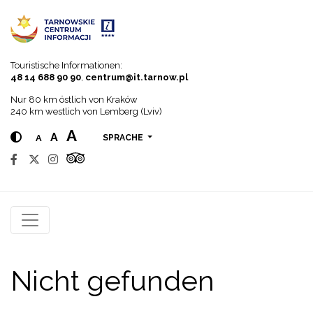
Go to menu
Go to content
Go to search
Touristische Informationen:
48 14 688 90 90
,
centrum@it.tarnow.pl
Nur 80 km östlich von Kraków
240 km westlich von Lemberg (Lviv)
A
A
A
SPRACHE
Nicht gefunden