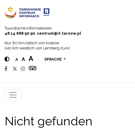
Go to menu
Go to content
Go to search
Touristische Informationen:
48 14 688 90 90
,
centrum@it.tarnow.pl
Nur 80 km östlich von Kraków
240 km westlich von Lemberg (Lviv)
A
A
A
SPRACHE
Nicht gefunden