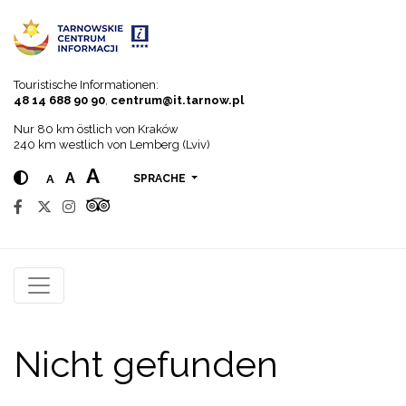
Go to menu
Go to content
Go to search
Touristische Informationen:
48 14 688 90 90
,
centrum@it.tarnow.pl
Nur 80 km östlich von Kraków
240 km westlich von Lemberg (Lviv)
A
A
A
SPRACHE
Nicht gefunden