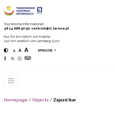
Go to menu
Go to content
Go to search
Touristische Informationen:
48 14 688 90 90
,
centrum@it.tarnow.pl
Nur 80 km östlich von Kraków
240 km westlich von Lemberg (Lviv)
A
A
A
SPRACHE
Homepage
/
Objects
/
Zajazd Ikar