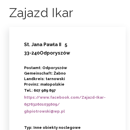
Zajazd Ikar
St.
Jana Pawła II
5
33-240Odporyszów
Postamt: Odporyszów
Gemeinschaft: Żabno
Landkreis: tarnowski
Provinz: małopolskie
Tel.:
607 989 897
https://www.facebook.com/Zajazd-Ikar-
657632601035609/
gbpiotrowski@wp.pl
Typ:
Inne obiekty noclegowe