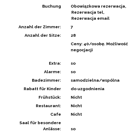
Buchung
Obowiązkowa rezerwacja
Rezerwacja tel
Rezerwacja email
Anzahl der Zimmer:
7
Anzahl der Sitze:
28
Ceny: 40/osobę. Możliwość
negocjacji
Extra:
so
Alarme:
so
Badezimmer:
samodzielna/wspólna
Rabatt für Kinder
do uzgodnienia
Frühstück:
Nicht
Restaurant:
Nicht
Cafe
Nicht
Saal für besondere
Anlässe:
so