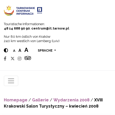
Go to menu
Go to content
Go to search
Touristische Informationen:
48 14 688 90 90
,
centrum@it.tarnow.pl
Nur 80 km östlich von Kraków
240 km westlich von Lemberg (Lviv)
A
A
A
SPRACHE
Homepage
/
Gallerie
/
Wydarzenia 2008
/
XVIII
Krakowski Salon Turystyczny – kwiecień 2008