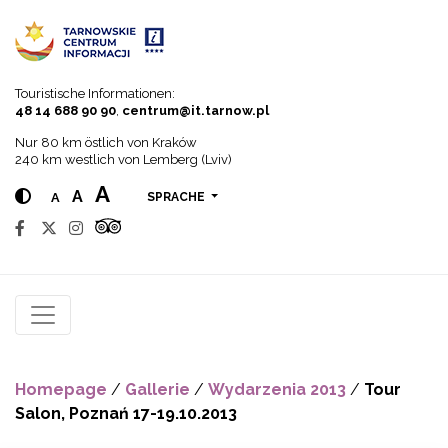
Go to menu
Go to content
Go to search
Touristische Informationen:
48 14 688 90 90
,
centrum@it.tarnow.pl
Nur 80 km östlich von Kraków
240 km westlich von Lemberg (Lviv)
A
A
A
SPRACHE
Homepage
/
Gallerie
/
Wydarzenia 2013
/
Tour
Salon, Poznań 17-19.10.2013