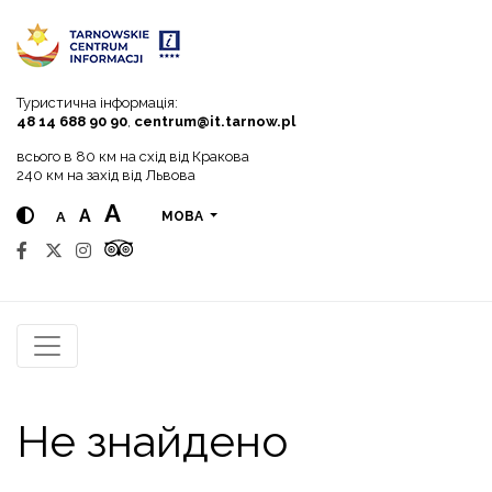
Go to menu
Go to content
Go to search
Туристична інформація:
48 14 688 90 90
,
centrum@it.tarnow.pl
всього в 80 км на схід від Кракова
240 км на захід від Львова
A
A
A
МОВА
Не знайдено