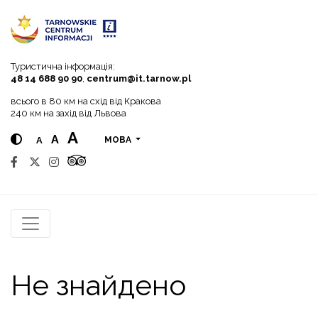
Go to menu
Go to content
Go to search
Туристична інформація:
48 14 688 90 90
,
centrum@it.tarnow.pl
всього в 80 км на схід від Кракова
240 км на захід від Львова
A
A
A
МОВА
Не знайдено