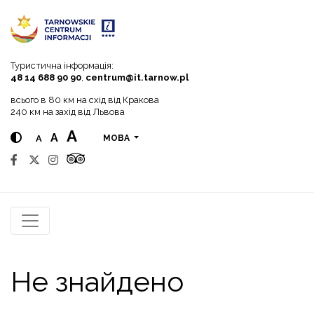
Go to menu
Go to content
Go to search
Туристична інформація:
48 14 688 90 90
,
centrum@it.tarnow.pl
всього в 80 км на схід від Кракова
240 км на захід від Львова
A
A
A
МОВА
Не знайдено