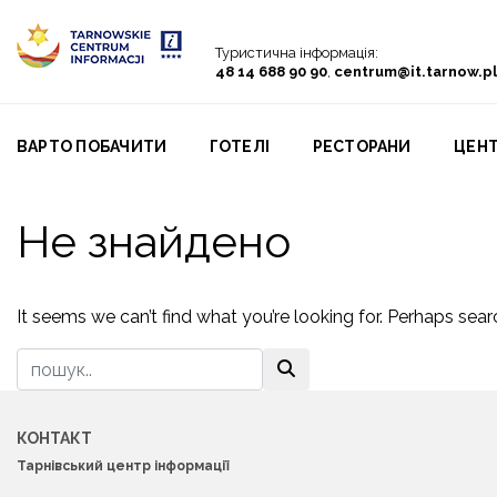
Go to menu
Go to content
Go to search
Туристична інформація:
48 14 688 90 90
,
centrum@it.tarnow.pl
ВАРТО ПОБАЧИТИ
ГОТЕЛІ
PЕСТОРАНИ
ЦЕНТ
Не знайдено
It seems we can’t find what you’re looking for. Perhaps sear
КОНТАКТ
Тарнівський центр інформації