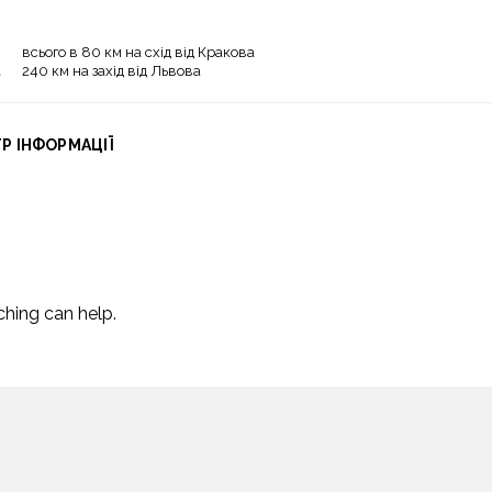
всього в 80 км на схід від Кракова
240 км на захід від Львова
Р ІНФОРМАЦІЇ
ching can help.