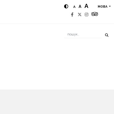
A
A
A
МОВА